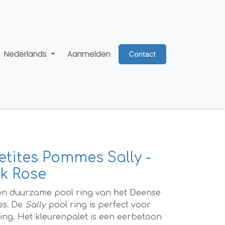
Nederlands
Aanmelden
Contact
etites Pommes Sally -
rk Rose
 en duurzame pool ring
van het Deense
es
.
De
Sally
pool ring is perfect voor
ing. Het kleurenpalet is een eerbetoon