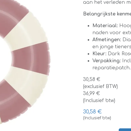
aan het verleden met
Belangrijkste kenme
Materiaal:
Hoog
naden voor ext
Afmetingen:
Dia
en jonge tiener
Kleur:
Dark Ros
Verpakking:
Inc
reparatiepatch.
30,58 €
(exclusief BTW)
36,99 €
(Inclusief btw)
30,58
€
(Inclusief btw)