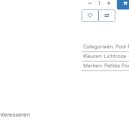
​
Categorieën
:
Pool 
Kleuren
:
Lichtroze
Merken
:
Petites P
nteresseren