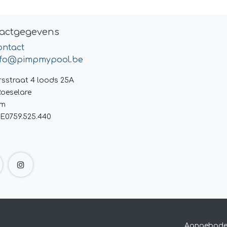
actgegevens
ontact
nfo@pimpmypool.be
rsstraat 4 loods 25A
Roeselare
um
E0759.525.440
Aangebode