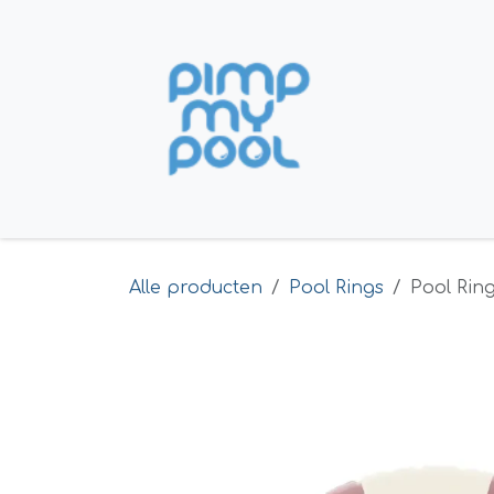
Overslaan naar inhoud
Home
Shop
Alle producten
Pool Rings
Pool Ring