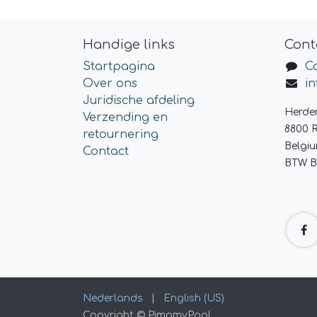
Handige links
Cont
Startpagina
C
Over ons
i
Juridische afdeling
Herde
Verzending en
8800 
retournering
Belgi
Contact
BTW B
Nederlands
|
English (US)
Copyright © PimpmyPool