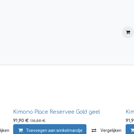
Verzending en retournering
Over ons
Kimono Place Reservee Gold geel
Ki
91,90
€
91,
114,88
€
ijken
Toevoegen aan verlanglijst
Toevoegen aan winkelmandje
Vergelijken