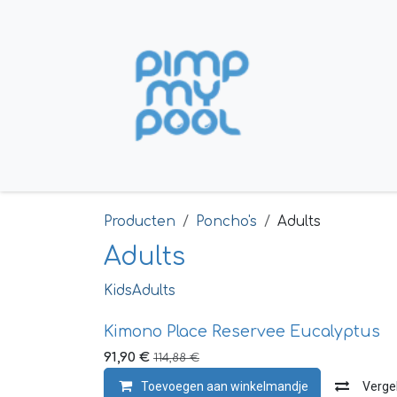
Overslaan naar inhoud
Home
Shop
Producten
Poncho's
Adults
Adults
Kids
Adults
Kimono Place Reservee Eucalyptus
91,90
€
114,88
€
Toevoegen aan winkelmandje
Vergel