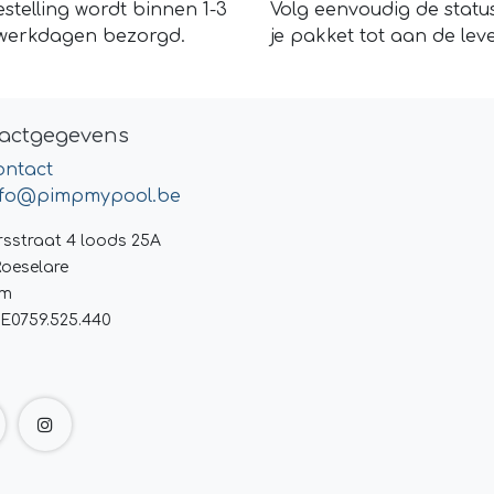
stelling wordt binnen 1-3
Volg eenvoudig de statu
werkdagen bezorgd.
je pakket tot aan de leve
actgegevens
ontact
nfo@pimpmypool.be
rsstraat 4 loods 25A
Roeselare
um
E0759.525.440