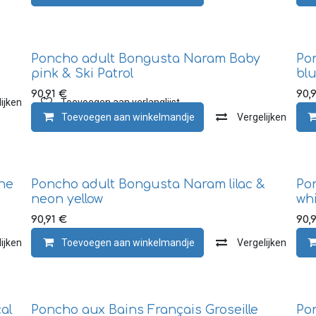
Poncho adult Bongusta Naram Baby
Po
pink & Ski Patrol
bl
90,91
€
90,9
ijken
Toevoegen aan verlanglijst
Toevoegen aan winkelmandje
Vergelijken
ne
Poncho adult Bongusta Naram lilac &
Po
neon yellow
whi
90,91
€
90,9
ijken
Toevoegen aan verlanglijst
Toevoegen aan winkelmandje
Vergelijken
al
Poncho aux Bains Français Groseille
Po