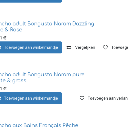
ncho adult Bongusta Naram Dazzling
ue & Rose
1
€
Toevoegen aan verlanglijst
Toevoegen aan winkelmandje
Vergelijken
Toevoegen
ncho adult Bongusta Naram pure
te & grass
1
€
Toevoegen aan verlanglijst
Toevoegen aan winkelmandje
Toevoegen aan verlang
ncho aux Bains Français Pêche