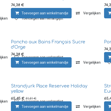
74,38
€
74,
Toevoegen aan winkelmandje
Vergelijken
ijken
Toevoegen aan verlanglijst
Poncho aux Bains Français Sucre
Po
d'Orge
74,
74,38
€
ijken
Toevoegen aan verlanglijst
Toevoegen aan winkelmandje
Vergelijken
Strandjurk Place Reservee Holiday
Str
yellow
Eu
65,45
€
65,
81,81
€
ijken
Toevoegen aan verlanglijst
Toevoegen aan winkelmandje
Vergelijken