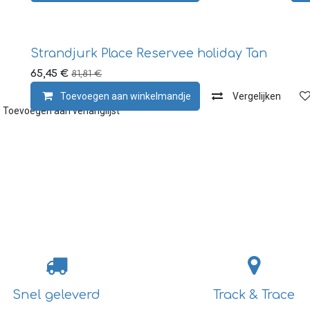
Strandjurk Place Reservee holiday Tan
65,45
€
81,81
€
Toevoegen aan winkelmandje
Vergelijken
Toevoegen aan verlanglijst
Snel geleverd
Track & Trace