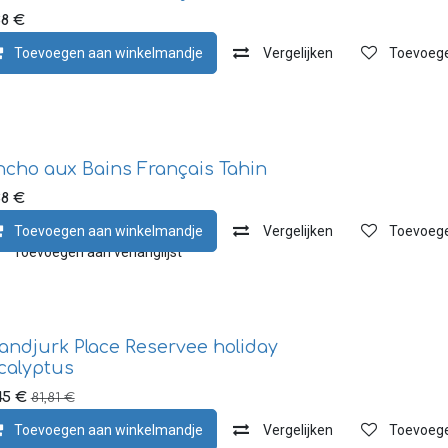
38
€
Toevoegen aan verlanglijst
Toevoegen aan winkelmandje
Vergelijken
Toevoegen
ncho aux Bains Français Tahin
38
€
Toevoegen aan winkelmandje
Vergelijken
Toevoegen
Toevoegen aan verlanglijst
andjurk Place Reservee holiday
calyptus
45
€
81,81
€
Toevoegen aan verlanglijst
Toevoegen aan winkelmandje
Vergelijken
Toevoegen