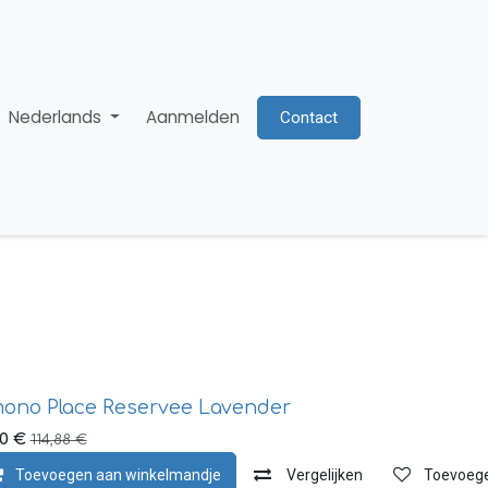
Nederlands
Aanmelden
Contact
mono Place Reservee Lavender
90
€
114,88
€
Toevoegen aan verlanglijst
Toevoegen aan winkelmandje
Vergelijken
Toevoegen