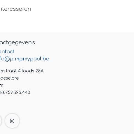
nteresseren
actgegevens
ontact
nfo@pimpmypool.be
rsstraat 4 loods 25A
Roeselare
um
E0759.525.440