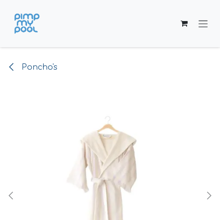
Overslaan naar inhoud
Poncho's